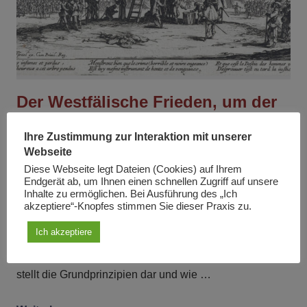
Der Westfälische Frieden, um der
Thukydides-Falle zu entgehen
Ihre Zustimmung zur Interaktion mit unserer
Am
8. Juli 2022
Von
Jacques Cheminade
In
Artikel
Webseite
Diese Webseite legt Dateien (Cookies) auf Ihrem
Der Westfälische Frieden von 1648 kann eine
Endgerät ab, um Ihnen einen schnellen Zugriff auf unsere
Inhalte zu ermöglichen. Bei Ausführung des „Ich
notwendige Inspiration für eine dauerhafte
akzeptiere“-Knopfes stimmen Sie dieser Praxis zu.
Friedensordnung in der heutigen Welt sein. Jacques
Ich akzeptiere
Cheminade, Präsident von Solidarité et Progrès und
mehrfacher französischer Präsidentschaftskandidat,
stellt die Grundprinzipien dar und wie …