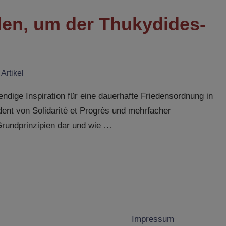
den, um der Thukydides-
n
Artikel
dige Inspiration für eine dauerhafte Friedensordnung in
ent von Solidarité et Progrès und mehrfacher
 Grundprinzipien dar und wie …
Impressum