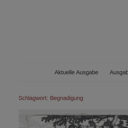
Zum
Inhalt
springen
Ibykus
Aktuelle Ausgabe
Ausgab
Schlagwort:
Begnadigung