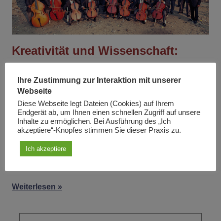
Kreativität und Wissenschaft:
Beethovens Hymne an die Freude
Ihre Zustimmung zur Interaktion mit unserer
Am
27. Januar 2021
Von
Odile Mojon
In
Artikel
Webseite
Diese Webseite legt Dateien (Cookies) auf Ihrem
Dieser Artikel beruht auf einem Vortrag aus dem Jahr
Endgerät ab, um Ihnen einen schnellen Zugriff auf unsere
2014 im Rahmen eines Mitgliederseminars von
Inhalte zu ermöglichen. Bei Ausführung des „Ich
akzeptiere“-Knopfes stimmen Sie dieser Praxis zu.
Solidarité et Progrès. Die Absicht war, eine Parallele
zwischen wissenschaftlicher und künstlerischer
Ich akzeptiere
Kreativität zu ziehen und aufzuzeigen, daß beide aus …
Weiterlesen