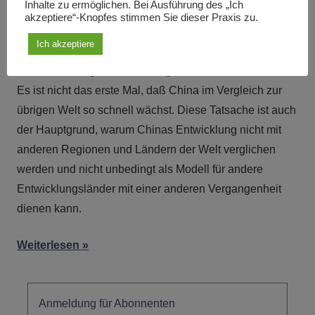
Inhalte zu ermöglichen. Bei Ausführung des „Ich
industrialisierten Nationen gelangen und in vielen
akzeptiere“-Knopfes stimmen Sie dieser Praxis zu.
Fällen diese sogar übertreffen konnte. Ein Blick auf
Ich akzeptiere
Chinas Technik-, Volkswirtschafts- und
Wissenschaftsgeschichte bringt Licht in dieses Problem.
Es ist nicht das erste Mal, daß China im Vergleich zur
übrigen Welt so schnell wächst. Diese Tatsache ist auch
der Hauptgrund, warum Chinas Entwicklung nicht mit
anderen Regionen und Ländern der Welt verglichen
werden und nicht unbedingt als Modell für andere
Entwicklungsländer mit einer anderen Vergangenheit
dienen kann.
Weiterlesen
Anmeldung für Abonnenten