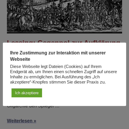
Lessing: Gegenpol zur Aufklärung
Ihre Zustimmung zur Interaktion mit unserer
Am
8. Juli 2022
Von
Christa Kaiser
In
Artikel
Webseite
Die Zeit des Dreißigjährigen Krieges stellt eine der
Diese Webseite legt Dateien (Cookies) auf Ihrem
Endgerät ab, um Ihnen einen schnellen Zugriff auf unsere
dunkelsten Perioden der Menschheitsgeschichte dar.
Inhalte zu ermöglichen. Bei Ausführung des „Ich
Gottfried Wilhelm Leibniz entwickelte einen genialen
akzeptiere“-Knopfes stimmen Sie dieser Praxis zu.
Plan für eine europäische Friedensordnung, Gotthold
Ich akzeptiere
Ephraim Lessing hielt mit seinen Trauerspielen der
Oligarchie den Spiegel …
Weiterlesen