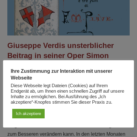
Giuseppe Verdis unsterblicher
Beitrag in seiner Oper Simon
Boccanegra: „Ich rufe nach
Ihre Zustimmung zur Interaktion mit unserer
Frieden“
Webseite
Diese Webseite legt Dateien (Cookies) auf Ihrem
Am
7. Juli 2022
Von
Liliana Gorini
In
Artikel
Endgerät ab, um Ihnen einen schnellen Zugriff auf unsere
Inhalte zu ermöglichen. Bei Ausführung des „Ich
Unsere Korrespondentin und Vorsitzende der
akzeptiere“-Knopfes stimmen Sie dieser Praxis zu.
Organisation Movimento Solidarietà, Liliana Gorini,
Ich akzeptiere
schildert hier eindrücklich, wie Verdis Opern und die
Tragödie den Menschen zum Nachdenken bringen und
zum Besseren verändern kann. In den letzten Monaten