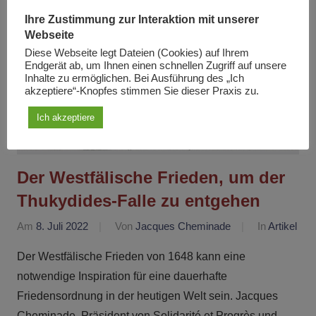
Ihre Zustimmung zur Interaktion mit unserer
Webseite
Diese Webseite legt Dateien (Cookies) auf Ihrem
Endgerät ab, um Ihnen einen schnellen Zugriff auf unsere
Inhalte zu ermöglichen. Bei Ausführung des „Ich
akzeptiere“-Knopfes stimmen Sie dieser Praxis zu.
Ich akzeptiere
Der Westfälische Frieden, um der
Thukydides-Falle zu entgehen
Am
8. Juli 2022
Von
Jacques Cheminade
In
Artikel
Der Westfälische Frieden von 1648 kann eine
notwendige Inspiration für eine dauerhafte
Friedensordnung in der heutigen Welt sein. Jacques
Cheminade, Präsident von Solidarité et Progrès und