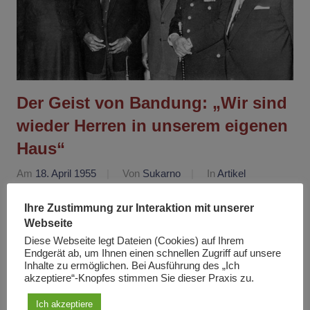
Der Geist von Bandung: „Wir sind
wieder Herren in unserem eigenen
Haus“
Am
18. April 1955
Von
Sukarno
In
Artikel
Wenn ich mir diesen Saal und die hier versammelten
Ihre Zustimmung zur Interaktion mit unserer
Gäste anschaue, bebt mein Herz. Dies ist die erste
Webseite
Diese Webseite legt Dateien (Cookies) auf Ihrem
interkontinentale Konferenz der farbigen Völker in der
Endgerät ab, um Ihnen einen schnellen Zugriff auf unsere
Geschichte der Menschheit überhaupt! Ich bin stolz
Inhalte zu ermöglichen. Bei Ausführung des „Ich
akzeptiere“-Knopfes stimmen Sie dieser Praxis zu.
darauf, daß mein Land heute Ihr Gastgeber ist und ich
freue mich, daß Sie die Einladungen der fünf
Ich akzeptiere