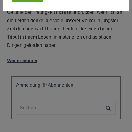
Förderstaaten angenommen haben. Aber ich kann auch
Gefühle der Traurigkeit nicht unterdrücken, wenn ich an
die Leiden denke, die viele unserer Völker in jüngster
Zeit durchgemacht haben, Leiden, die einen hohen
Tribut in ihrem Leben, in materiellen und geistigen
Dingen gefordert haben.
Weiterlesen
Anmeldung für Abonnenten
Suchen
nach:
Suchen