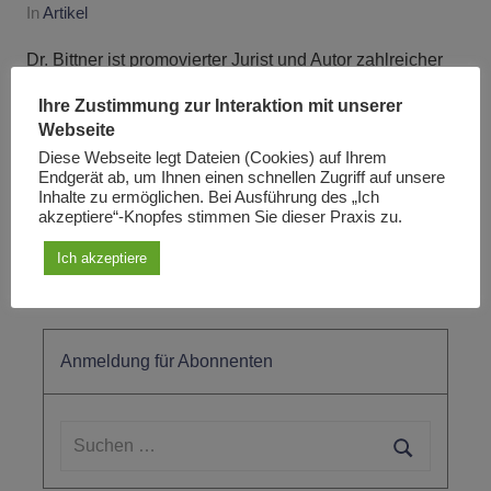
In
Artikel
Dr. Bittner ist promovierter Jurist und Autor zahlreicher
Werke. Seine Redebeiträge auf den Internationalen
Ihre Zustimmung zur Interaktion mit unserer
Internet-Konferenzen des Schiller-Instituts 2022 und
Webseite
2023 erregten große Aufmerksamkeit. Sie können auf
Diese Webseite legt Dateien (Cookies) auf Ihrem
Endgerät ab, um Ihnen einen schnellen Zugriff auf unsere
der Internet-Seite des Schiller-Instituts aufgerufen
Inhalte zu ermöglichen. Bei Ausführung des „Ich
werden. Nachdem in den …
akzeptiere“-Knopfes stimmen Sie dieser Praxis zu.
Ich akzeptiere
Weiterlesen
Anmeldung für Abonnenten
Suchen
nach:
Suchen