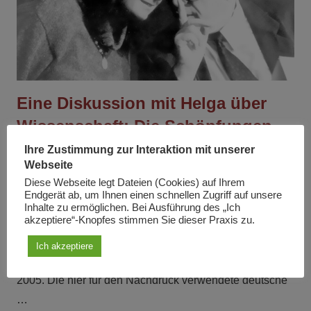
Eine Diskussion mit Helga über
Wissenschaft: Die Schöpfungen
des Menschen
Ihre Zustimmung zur Interaktion mit unserer
Webseite
Am
7. Oktober 2021
Von
Lyndon H. LaRouche jr.
Diese Webseite legt Dateien (Cookies) auf Ihrem
In
Artikel
Endgerät ab, um Ihnen einen schnellen Zugriff auf unsere
Inhalte zu ermöglichen. Bei Ausführung des „Ich
akzeptiere“-Knopfes stimmen Sie dieser Praxis zu.
Dieser Aufsatz wurde von Lyndon LaRouche am 6. Juni
2005 verfaßt und erschien auf englisch in dem Magazin
Ich akzeptiere
Executive Intelligence Review Jg. 32, Nr. 25, 24. Juni
2005. Die hier für den Nachdruck verwendete deutsche
…