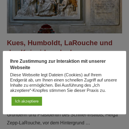
Kues, Humboldt, LaRouche und
das Koinzidenzdenken
Ihre Zustimmung zur Interaktion mit unserer
Am
5. November 2021
Von
Madeleine Fellauer
In
Webseite
Artikel
Diese Webseite legt Dateien (Cookies) auf Ihrem
Endgerät ab, um Ihnen einen schnellen Zugriff auf unsere
Nikolaus von Kues, Vordenker des „Zusammenfalls der
Inhalte zu ermöglichen. Bei Ausführung des „Ich
akzeptiere“-Knopfes stimmen Sie dieser Praxis zu.
Gegensätze“ Im Sommer 2020 gründeten Dr. Joycelin
Elders, ehemalige Surgeon General der Vereinigten
Ich akzeptiere
Staaten (oberste US-Gesundheitsbehörde), und die
Gründerin und Präsidentin des Schiller-Instituts, Helga
Zepp-LaRouche, vor dem Hintergrund …