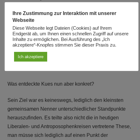
auch der neuzeitlichen Staatskunst ist. Die Entdeckung
Ihre Zustimmung zur Interaktion mit unserer
und Formulierung der Denkmethode des Zusammenfalls
Webseite
der Gegensätze war eine entscheidende Grundlage für
Diese Webseite legt Dateien (Cookies) auf Ihrem
viele nachfolgenden Entdeckungen von Kepler, Leibniz,
Endgerät ab, um Ihnen einen schnellen Zugriff auf unsere
Inhalte zu ermöglichen. Bei Ausführung des „Ich
Gauß, Wernadskij und anderen, sowie für die
akzeptiere“-Knopfes stimmen Sie dieser Praxis zu.
Weiterentwicklung der Kultur, wie sie in der
Ich akzeptiere
angewandten Denkmethode Friedrich Schillers oder
Wilhelm von Humboldts zum Ausdruck kommt.
Was entdeckte Kues nun aber konkret?
Sein Ziel war es keineswegs, lediglich den kleinsten
gemeinsamen Nenner unterschiedlicher Standpunkte
herauszufinden. Es teilte also nicht die in heutigen
Liberalen- und Antroposophenkreisen vertretene These,
man müsse sich lediglich auf einen Punkt der