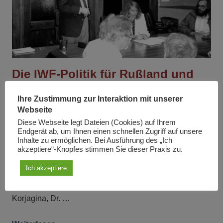
Die IWF-Politik für Rußland und
die Ukraine muß verworfen werden
Ihre Zustimmung zur Interaktion mit unserer
Am
19. Februar 1997
Von
Lyndon H. LaRouche jr.
Webseite
In
Artikel
Diese Webseite legt Dateien (Cookies) auf Ihrem
Endgerät ab, um Ihnen einen schnellen Zugriff auf unsere
Inhalte zu ermöglichen. Bei Ausführung des „Ich
Es folgt die Mitschrift einer Rede von Lyndon LaRouche
akzeptiere“-Knopfes stimmen Sie dieser Praxis zu.
auf dem FDR-PAC Policy Forum am 19. Februar 1997 in
Ich akzeptiere
Washington, D.C. Nach LaRouche sprachen drei
Redner aus Rußland und der Ukraine (Dr. Tatjana
Korjagina, Dr. …