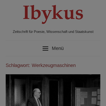
Zum
Inhalt
springen
Zeitschrift für Poesie, Wissenschaft und Staatskunst
Ibykus
Menü
Schlagwort:
Werkzeugmaschinen