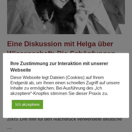
Eine Diskussion mit Helga über
Wissenschaft: Die Schöpfungen
des Menschen
Ihre Zustimmung zur Interaktion mit unserer
Webseite
Am
7. Oktober 2021
Von
Lyndon H. LaRouche jr.
Diese Webseite legt Dateien (Cookies) auf Ihrem
In
Artikel
Endgerät ab, um Ihnen einen schnellen Zugriff auf unsere
Inhalte zu ermöglichen. Bei Ausführung des „Ich
akzeptiere“-Knopfes stimmen Sie dieser Praxis zu.
Dieser Aufsatz wurde von Lyndon LaRouche am 6. Juni
2005 verfaßt und erschien auf englisch in dem Magazin
Ich akzeptiere
Executive Intelligence Review Jg. 32, Nr. 25, 24. Juni
2005. Die hier für den Nachdruck verwendete deutsche
…