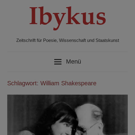
Zum
Inhalt
springen
Zeitschrift für Poesie, Wissenschaft und Staatskunst
Ibykus
Menü
Schlagwort:
William Shakespeare