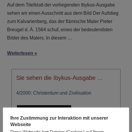
Auf dem Titelblatt der vorliegenden Ibykus-Ausgabe
sehen wir einen Ausschnitt aus dem Bild Der Aufstieg
zum Kalvarienberg, das der flämische Maler Pieter
Breugel d. Ä. 1564 schuf, eines der bedeutendsten
Bilder des Malers. In diesem …
Weiterlesen
Sie sehen die Ibykus-Ausgabe ...
4/2000: Christentum und Zivilisation
Ihre Zustimmung zur Interaktion mit unserer
Webseite
Diese Webseite legt Dateien (Cookies) auf Ihrem