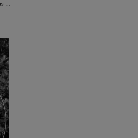
aus …