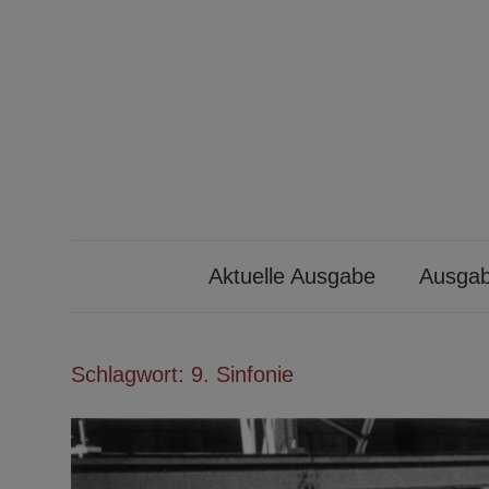
Zum
Inhalt
springen
Ibykus
Aktuelle Ausgabe
Ausgab
Schlagwort:
9. Sinfonie