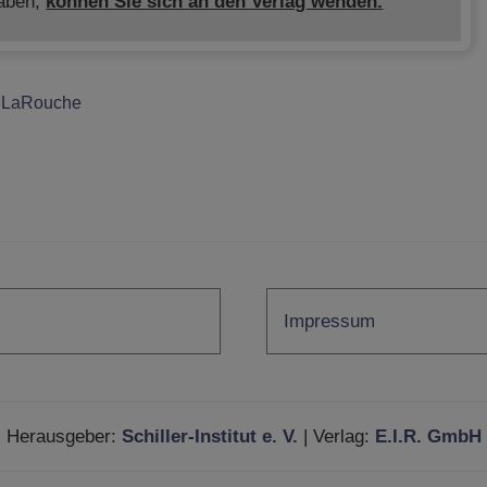
haben,
können Sie sich an den Verlag wenden.
 LaRouche
Impressum
Herausgeber:
Schiller-Institut e. V.
| Verlag:
E.I.R. GmbH