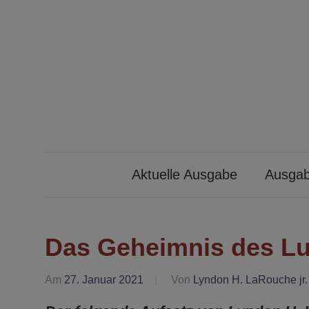
Zum
Inhalt
springen
Ibykus
Aktuelle Ausgabe
Ausgab
Das Geheimnis des L
Am
27. Januar 2021
Von
Lyndon H. LaRouche jr.