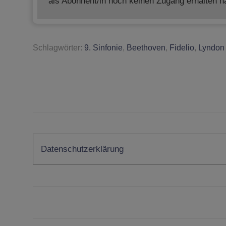
als Abonnent/in noch keinen Zugang erhalten 
Schlagwörter:
9. Sinfonie
,
Beethoven
,
Fidelio
,
Lyndon
Datenschutzerklärung