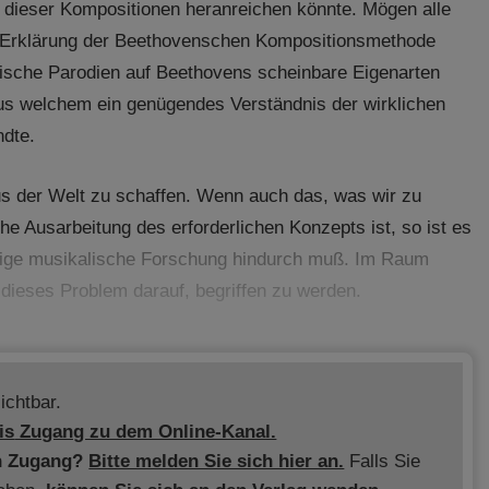
ät dieser Kompositionen heranreichen könnte. Mögen alle
er Erklärung der Beethovenschen Kompositionsmethode
ndische Parodien auf Beethovens scheinbare Eigenarten
aus welchem ein genügendes Verständnis der wirklichen
ndte.
aus der Welt zu schaffen. Wenn auch das, was wir zu
e Ausarbeitung des erforderlichen Konzepts ist, so ist es
rtige musikalische Forschung hindurch muß. Im Raum
r dieses Problem darauf, begriffen zu werden.
ichtbar.
is
Zugang zu dem Online-Kanal.
n Zugang?
Bitte melden Sie sich hier an.
Falls Sie