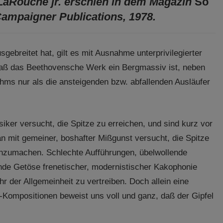
LaRouche jr. erschien in dem Magazin
So
ampaigner Publications, 1978.
gebreitet hat, gilt es mit Ausnahme unterprivilegierter
daß das Beethovensche Werk ein Bergmassiv ist, neben
s nur als die ansteigenden bzw. abfallenden Ausläufer
ker versucht, die Spitze zu erreichen, und sind kurz vor
 mit gemeiner, boshafter Mißgunst versucht, die Spitze
hzumachen. Schlechte Aufführungen, übelwollende
nde Getöse frenetischer, modernistischer Kakophonie
 der Allgemeinheit zu vertreiben. Doch allein eine
-Kompositionen beweist uns voll und ganz, daß der Gipfel