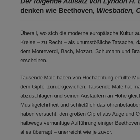
Der folgende Aufsatz von Lyndon H. 
denken wie Beethoven
, Wiesbaden, C
Überall, wo sich die moderne europäische Kultur aus
Kreise – zu Recht – als unumstößliche Tatsache, 
dem Monteverdi, Bach, Mozart, Schumann und Brahm
erscheinen.
Tausende Male haben von Hochachtung erfüllte Musi
dem Gipfel zurückgewichen. Tausende Male hat man
abzuschlagen und seinen Ausläufern an Höhe gleic
Musikgelehrtheit und schließlich das ohrenbetäube
haben versucht, den großen Gipfel aus Auge und Ohr
halbwegs vernünftige Aufführung einiger Beethoven
alles überragt – unerreicht wie je zuvor.