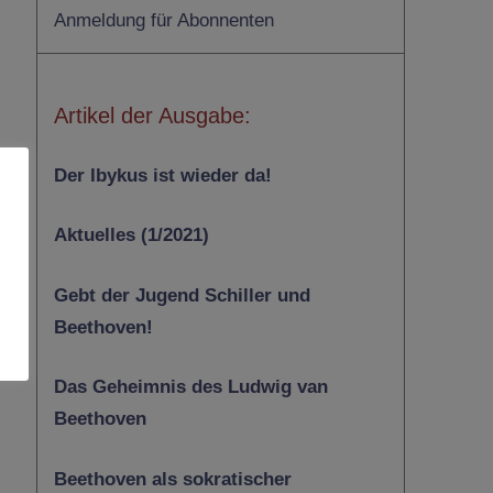
Anmeldung für Abonnenten
Artikel der Ausgabe:
Der Ibykus ist wieder da!
Aktuelles (1/2021)
Gebt der Jugend Schiller und
Beethoven!
Das Geheimnis des Ludwig van
Beethoven
Beethoven als sokratischer