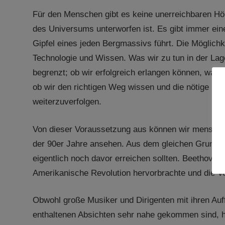
Für den Menschen gibt es keine unerreichbaren H
des Universums unterworfen ist. Es gibt immer ein
Gipfel eines jeden Bergmassivs führt. Die Möglich
Technologie und Wissen. Was wir zu tun in der Lage
begrenzt; ob wir erfolgreich erlangen können, was d
ob wir den richtigen Weg wissen und die nötige En
weiterzuverfolgen.
Von dieser Voraussetzung aus können wir menschli
der 90er Jahre ansehen. Aus dem gleichen Grund is
eigentlich noch davor erreichen sollten. Beethoven 
Amerikanische Revolution hervorbrachte und die Ve
Obwohl große Musiker und Dirigenten mit ihren Au
enthaltenen Absichten sehr nahe gekommen sind, h