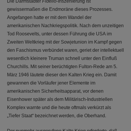
Die Darmstädter
Fidelio
-Inszenierung ist
gewissermaßen die Endmoräne dieses Prozesses.
Angefangen hatte er mit dem Wandel der
amerikanischen Nachkriegspolitik. Nach dem unzeitigen
Tod Roosevelts, unter dessen Führung die USA im
Zweiten Weltkrieg mit der Sowjetunion im Kampf gegen
den Faschismus verbündet waren, geriet der intellektuell
wesentlich kleinere Truman schnell unter den Einfluß
Churchills. Mit seiner berüchtigten Fulton-Rede am 5.
März 1946 läutete dieser den Kalten Krieg ein. Damit
gewannen die Vorläufer jener Elemente im
amerikanischen Sicherheitsapparat, vor denen
Eisenhower später als dem Militärisch-Industriellen
Komplex warnte und die heute oftmals verkürzt als
„Tiefer Staat“ bezeichnet werden, die Oberhand.
Der nunmehr ausgerufene Kalte Krieg erforderte, daß