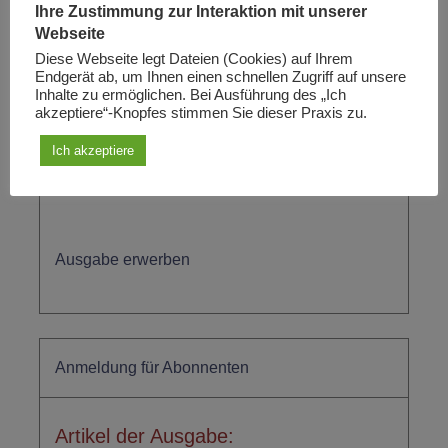
Ihre Zustimmung zur Interaktion mit unserer
Weiterlesen
Webseite
Diese Webseite legt Dateien (Cookies) auf Ihrem
Endgerät ab, um Ihnen einen schnellen Zugriff auf unsere
Inhalte zu ermöglichen. Bei Ausführung des „Ich
Sie sehen die Ibykus-Ausgabe ...
akzeptiere“-Knopfes stimmen Sie dieser Praxis zu.
Ich akzeptiere
2/2002: 550 Jahre Leonardo da Vinci
Ausgabe erwerben
Anmeldung für Abonnenten
Artikel der Ausgabe: