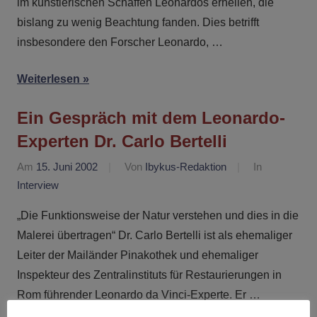
im künstlerischen Schaffen Leonardos erhellen, die
bislang zu wenig Beachtung fanden. Dies betrifft
insbesondere den Forscher Leonardo, …
Weiterlesen
Ein Gespräch mit dem Leonardo-
Experten Dr. Carlo Bertelli
Am
15. Juni 2002
Von
Ibykus-Redaktion
In
Interview
„Die Funktionsweise der Natur verstehen und dies in die
Malerei übertragen“ Dr. Carlo Bertelli ist als ehemaliger
Leiter der Mailänder Pinakothek und ehemaliger
Inspekteur des Zentralinstituts für Restaurierungen in
Rom führender Leonardo da Vinci-Experte. Er …