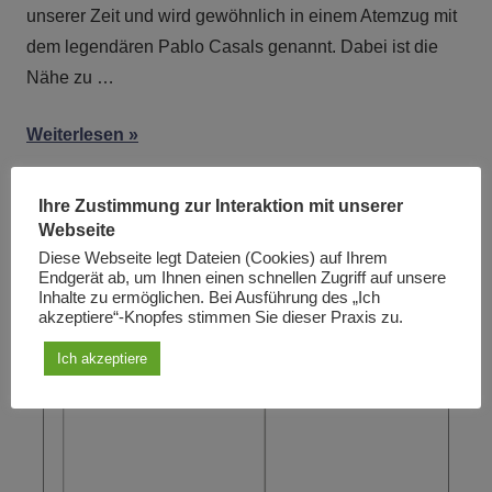
unserer Zeit und wird gewöhnlich in einem Atemzug mit
dem legendären Pablo Casals genannt. Dabei ist die
Nähe zu …
Weiterlesen
Ihre Zustimmung zur Interaktion mit unserer
Sie sehen die Ibykus-Ausgabe ...
Webseite
Diese Webseite legt Dateien (Cookies) auf Ihrem
Endgerät ab, um Ihnen einen schnellen Zugriff auf unsere
4/1997: Einblicke in Beethovens Werkstatt
Inhalte zu ermöglichen. Bei Ausführung des „Ich
akzeptiere“-Knopfes stimmen Sie dieser Praxis zu.
Ich akzeptiere