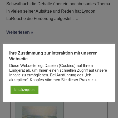
Schwalbach die Debatte über ein hochbrisantes Thema.
In vielen seiner Aufsätze und Reden hat Lyndon
LaRouche die Forderung aufgestellt, …
Weiterlesen
Ihre Zustimmung zur Interaktion mit unserer
Sie sehen die Ibykus-Ausgabe ...
Webseite
Diese Webseite legt Dateien (Cookies) auf Ihrem
3/2000: Ideen verändern die Ordnung der
Endgerät ab, um Ihnen einen schnellen Zugriff auf unsere
Inhalte zu ermöglichen. Bei Ausführung des „Ich
Raumzeit
akzeptiere“-Knopfes stimmen Sie dieser Praxis zu.
Ich akzeptiere