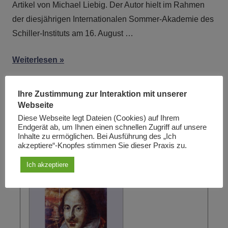
Artikel von Michael Liebig. Der Autor hielt im Rahmen
der diesjährigen Internationalen Sommer-Akademie des
Schiller-Instituts am 16. August …
Weiterlesen
Ihre Zustimmung zur Interaktion mit unserer
Sie sehen die Ibykus-Ausgabe ...
Webseite
Diese Webseite legt Dateien (Cookies) auf Ihrem
Endgerät ab, um Ihnen einen schnellen Zugriff auf unsere
3/2003: Schillers Konzept der schönen Seele
Inhalte zu ermöglichen. Bei Ausführung des „Ich
akzeptiere“-Knopfes stimmen Sie dieser Praxis zu.
Ich akzeptiere